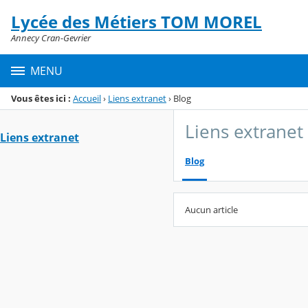
Panneau de gestion des cookies
Lycée des Métiers TOM MOREL
Menu de la rubrique
Contenu
Annecy Cran-Gevrier
MENU
Vous êtes ici :
Accueil
›
Liens extranet
›
Blog
Liens extranet
Liens extranet
Blog
Aucun article