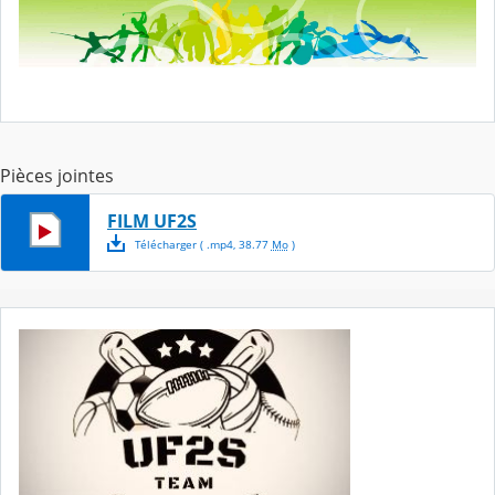
Pièces jointes
FILM UF2S
Télécharger
( .
mp4
,
38.77
Mo
)