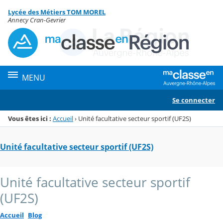
Panneau de gestion des cookies
Lycée des Métiers TOM MOREL
Menu de la rubrique
Contenu
Annecy Cran-Gevrier
MENU
Se connecter
Vous êtes ici :
Accueil
›
Unité facultative secteur sportif (UF2S)
Unité facultative secteur sportif (UF2S)
Unité facultative secteur sportif
(UF2S)
Accueil
Blog