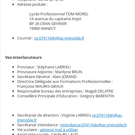
Adresse postale :
Lycée Professionnel TOM MOREL
1A avenue du capitaine Anjot
BP 26 CRAN GEVRIER
74960 ANNECY
Courriel :
ce.0741164n@ac-grenoble.fr
Vos interlocuteurs
Proviseur : Stéphane LARRIEU
Proviseure Adjointe : Marilyne BRUN
Secrétaire Général : Alain JORAND
Directrice Déléguée aux Formations Professionnelles :
Françoise MAURIS-GRAUX
Responsable bureau des entreprises : Magali DELATRE
Conseillère Principale d'Education : Grégory BARENTIN
Secrétariat de direction : Virginie LARRIEU
ce.0741164n@ac-
grenoble.fr
Secrétariat intendance :
intendance.0741164n@ac-grenoble.fr
Vie scolaire :
adresse mail à utiliser
Assistante sociale : Cécile BILLAUD