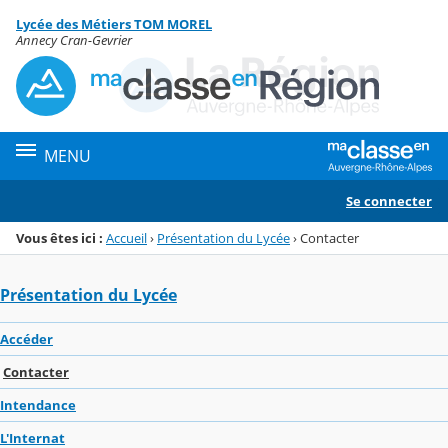
Panneau de gestion des cookies
Lycée des Métiers TOM MOREL
Menu de la rubrique
Contenu
Annecy Cran-Gevrier
MENU
Se connecter
Vous êtes ici :
Accueil
›
Présentation du Lycée
›
Contacter
Présentation du Lycée
Accéder
Contacter
Intendance
L'Internat