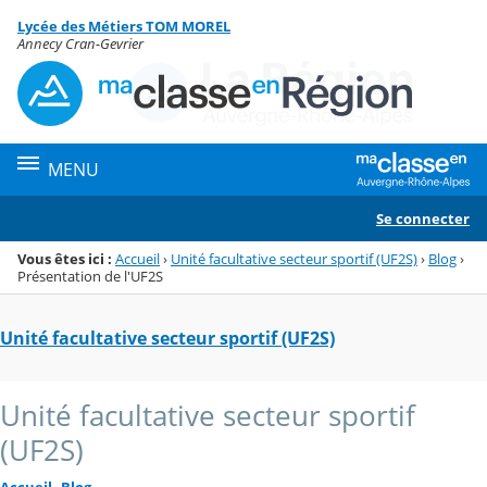
Panneau de gestion des cookies
Lycée des Métiers TOM MOREL
Menu de la rubrique
Contenu
Annecy Cran-Gevrier
MENU
Se connecter
Vous êtes ici :
Accueil
›
Unité facultative secteur sportif (UF2S)
›
Blog
›
Présentation de l'UF2S
Unité facultative secteur sportif (UF2S)
Unité facultative secteur sportif
(UF2S)