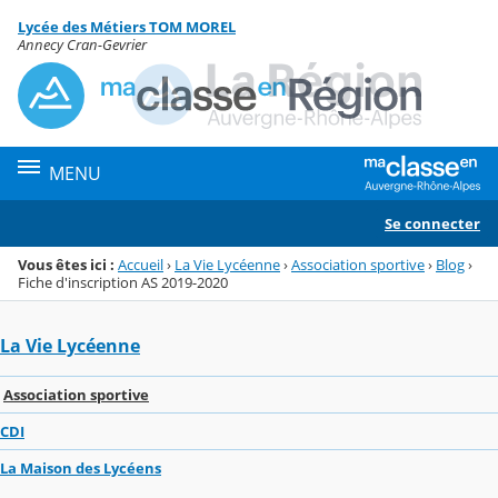
Panneau de gestion des cookies
Lycée des Métiers TOM MOREL
Menu de la rubrique
Contenu
Annecy Cran-Gevrier
MENU
Se connecter
Vous êtes ici :
Accueil
›
La Vie Lycéenne
›
Association sportive
›
Blog
›
Fiche d'inscription AS 2019-2020
La Vie Lycéenne
Association sportive
CDI
La Maison des Lycéens