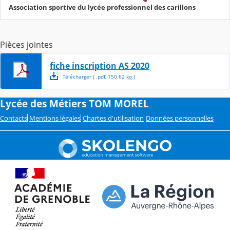
Association sportive du lycée professionnel des carillons
Pièces jointes
fiche inscription AS 2020
Télécharger
( .
pdf
,
150.62
ko
)
Lycée des Métiers TOM MOREL
Contacts
Mentions légales
Chartes d'utilisation
Données personnelles