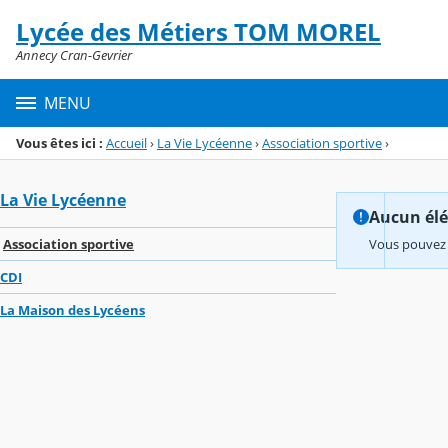
Panneau de gestion des cookies
Lycée des Métiers TOM MOREL
Menu de la rubrique
Contenu
Annecy Cran-Gevrier
MENU
Vous êtes ici :
Accueil
›
La Vie Lycéenne
›
Association sportive
›
La Vie Lycéenne
Aucun élém
Association sportive
Vous pouvez 
CDI
La Maison des Lycéens