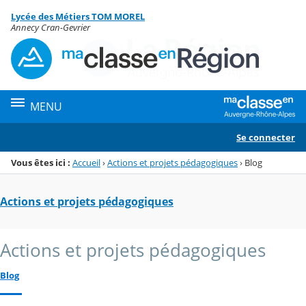
Panneau de gestion des cookies
Lycée des Métiers TOM MOREL
Menu de la rubrique
Contenu
Annecy Cran-Gevrier
MENU
Se connecter
Vous êtes ici :
Accueil
›
Actions et projets pédagogiques
›
Blog
Actions et projets pédagogiques
Actions et projets pédagogiques
Blog