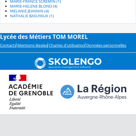
MARIE-FRANCE SCREMIN (1)
MARIE-HELENE BLOND (4)
MELANIE JEANNIN (4)
NATHALIE BASUYAUX (1)
Lycée des Métiers TOM MOREL
Contacts
Mentions légales
Chartes d'utilisation
Données personnelles