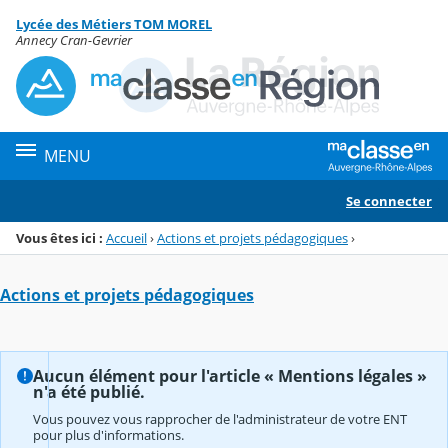
Panneau de gestion des cookies
Lycée des Métiers TOM MOREL
Menu de la rubrique
Contenu
Annecy Cran-Gevrier
MENU
Se connecter
Vous êtes ici :
Accueil
›
Actions et projets pédagogiques
›
Actions et projets pédagogiques
Aucun élément pour l'article « Mentions légales »
n'a été publié.
Vous pouvez vous rapprocher de l'administrateur de votre ENT
pour plus d'informations.