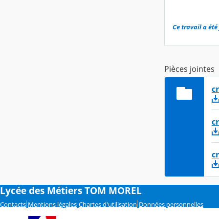
Ce travail a ét
Pièces jointes
c
c
c
Lycée des Métiers TOM MOREL
Contacts
Mentions légales
Chartes d'utilisation
Données personnelles