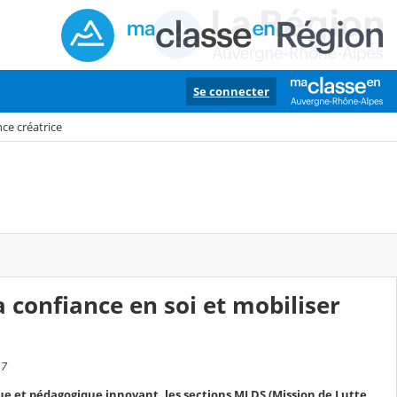
Se connecter
nce créatrice
a confiance en soi et mobiliser
17
que et pédagogique innovant, les sections MLDS (Mission de Lutte