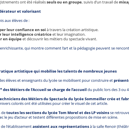
istrements ont été réalisés
seuls ou en groupe
, suivis d’un travail de
mixa
édérateur et valorisant
is aux élèves de :
er leur confiance en soi
à travers la création artistique.
r leur intelligence créatrice
et leur imagination.
er en équipe
et découvrir les métiers du spectacle vivant.
enrichissante, qui montre comment l’art et la pédagogie peuvent se rencon
ratique artistique qui mobilise les talents de nombreux jeunes
des élèves et enseignants du lycée se mobilisent pour construire et
présent
re
des Métiers de l’Accueil se charge de l’accueil
du public lors des 3 ou 4
echniciens des Métiers du Spectacle du lycée Sommeiller crée et fab
nivers colorés ont été utilisées pour créer le visuel de cet article.
s de
toutes les sections du lycée Tom Morel et des LP voisins
se retrouve
 le jeu d’acteur et testent différentes propositions de mise en scène.
s
de l'établissement
assistent aux représentations
à la salle Renoir (théât