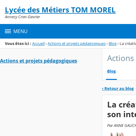
Panneau de gestion des cookies
Lycée des Métiers TOM MOREL
Menu de la rubrique
Contenu
Annecy Cran-Gevrier
MENU
Vous êtes ici :
Accueil
›
Actions et projets pédagogiques
›
Blog
›
La créati
Actions
Actions et projets pédagogiques
Blog
‹
Retour au blog
La créa
son int
Par ANNE GAUCHER