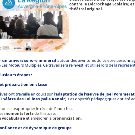
contre le Décrochage Scolaire) et
théâtral original.
r un univers sonore immersif
autour des aventures du célèbre personna
Les Moteurs Multiples. Ce travail sera réinvesti et utilisé lors de la représen
lusieurs étapes :
et préparation en classe
èves ont travaillé en cours sur
l’adaptation de l’œuvre de Joël Pommerat
Théâtre des Collines (salle Renoir)
. Les objectifs pédagogiques ont été a
 ou se réapproprier le récit de Pinocchio.
les
moments forts
de l’histoire.
le
vocabulaire
et améliorer la
prononciation
.
 confiance et de dynamique de groupe