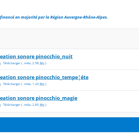
é financé en majorité par la Région Auvergne-Rhône-Alpes.
reation sonore pinocchio_nuit
Télécharger
( .
m4a
,
2.98
Mo
)
reation sonore pinocchio_tempe¦éte
Télécharger
( .
m4a
,
1.24
Mo
)
reation sonore pinocchio_magie
Télécharger
( .
m4a
,
2.85
Mo
)