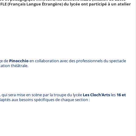
 FLE (Français Langue Étrangère) du lycée ont participé à un atelier
ge de
Pinocchio
en collaboration avec des professionnels du spectacle
tation théâtrale.
, qui sera mise en scène par la troupe du lycée
Les Cloch’Arts
les
16 et
daptés aux besoins spécifiques de chaque section :