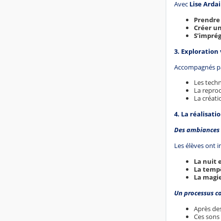
Avec
Lise Ardai
Prendre 
Créer u
S’impré
3. Exploration
Accompagnés p
Les tech
La repro
La créat
4. La réalisat
Des ambiances v
Les élèves ont i
La nuit
La temp
La magi
Un processus co
Après de
Ces sons