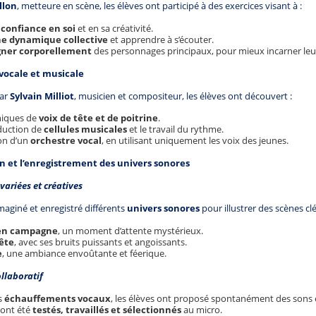
llon
, metteure en scène, les élèves ont participé à des exercices visant à :
confiance en soi
et en sa créativité.
ne dynamique collective
et apprendre à s’écouter.
gner corporellement
des personnages principaux, pour mieux incarner leur
 vocale et musicale
ar
Sylvain Milliot
, musicien et compositeur, les élèves ont découvert :
niques de
voix de tête et de poitrine
.
duction de
cellules musicales
et le travail du rythme.
ion d’un
orchestre vocal
, en utilisant uniquement les voix des jeunes.
ion et l’enregistrement des univers sonores
ariées et créatives
maginé et enregistré différents
univers sonores
pour illustrer des scènes clé
 en campagne
, un moment d’attente mystérieux.
ête
, avec ses bruits puissants et angoissants.
e
, une ambiance envoûtante et féerique.
llaboratif
s
échauffements vocaux
, les élèves ont proposé spontanément des son
 ont été
testés, travaillés et sélectionnés
au micro.