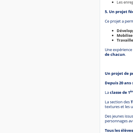
Les enreg
5. Un projet f
Ce projet a perm
Développ
Mobilise
Travaill
Une expérience 
de chacun
.
Un projet de p
Depuis 20 ans
è
La
classe de 1
La section des
T
textures et les u
Des jeunes issu
personnages avec
Tous les élève