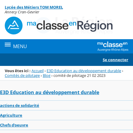
Panneau de gestion des cookies
Lycée des Métiers TOM MOREL
Menu de la rubrique
Contenu
Annecy Cran-Gevrier
MENU
Se connecter
Vous êtes ici :
Accueil
›
E3D Education au développement durable
›
Comités de pilotage
›
Blog
›
comité de pilotage 21 02 2023
E3D Education au développement durable
actions de solidarité
Agriculture
Chefs d'oeuvre