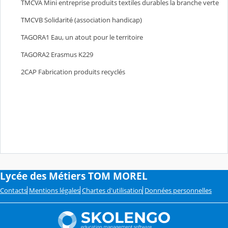
TMCVA Mini entreprise produits textiles durables la branche verte
TMCVB Solidarit
(association handicap)
é
TAGORA1 Eau, un atout pour le territoire
TAGORA2 Erasmus K229
2CAP Fabrication produits recycl
s
é
Lycée des Métiers TOM MOREL
Contacts
Mentions légales
Chartes d'utilisation
Données personnelles