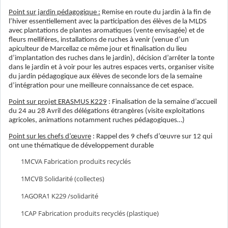
Point sur jardin pédagogique :
Remise en route du jardin à la fin de
l’hiver essentiellement avec la participation des élèves de la MLDS
avec plantations de plantes aromatiques (vente envisagée) et de
fleurs mellifères, installations de ruches à venir (venue d’un
apiculteur de Marcellaz ce même jour et finalisation du lieu
d’implantation des ruches dans le jardin), décision d’arrêter la tonte
dans le jardin et à voir pour les autres espaces verts, organiser visite
du jardin pédagogique aux élèves de seconde lors de la semaine
d’intégration pour une meilleure connaissance de cet espace.
Point sur projet ERASMUS K229
: Finalisation de la semaine d’accueil
du 24 au 28 Avril des délégations étrangères (visite exploitations
agricoles, animations notamment ruches pédagogiques…)
Point sur les chefs d’œuvre
: Rappel des 9 chefs d’œuvre sur 12 qui
ont une thématique de développement durable
1MCVA Fabrication produits recycl
s
é
1MCVB Solidarit
(collectes)
é
1AGORA1 K229 /solidarit
é
1CAP Fabrication produits recycl
s (plastique)
é