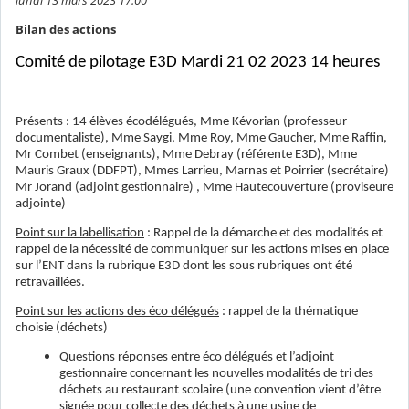
lundi 13 mars 2023 17:00
Bilan des actions
Comité de pilotage E3D Mardi 21 02 2023 14 heures
Présents : 14 élèves écodélégués, Mme Kévorian (professeur
documentaliste), Mme Saygi, Mme Roy, Mme Gaucher, Mme Raffin,
Mr Combet (enseignants), Mme Debray (référente E3D), Mme
Mauris Graux (DDFPT), Mmes Larrieu, Marnas et Poirrier (secrétaire)
Mr Jorand (adjoint gestionnaire) , Mme Hautecouverture (proviseure
adjointe)
Point sur la labellisation
: Rappel de la démarche et des modalités et
rappel de la nécessité de communiquer sur les actions mises en place
sur l’ENT dans la rubrique E3D dont les sous rubriques ont été
retravaillées.
Point sur les actions des éco délégués
: rappel de la thématique
choisie (déchets)
Questions réponses entre éco délégués et l’adjoint
gestionnaire concernant les nouvelles modalités de tri des
déchets au restaurant scolaire (une convention vient d’être
signée pour collecte des déchets à une usine de