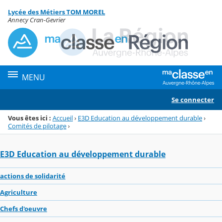
Panneau de gestion des cookies
Lycée des Métiers TOM MOREL
Menu de la rubrique
Contenu
Annecy Cran-Gevrier
MENU
Se connecter
Vous êtes ici :
Accueil
›
E3D Education au développement durable
›
Comités de pilotage
›
E3D Education au développement durable
actions de solidarité
Agriculture
Chefs d'oeuvre