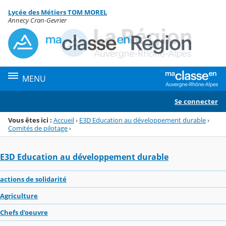
Panneau de gestion des cookies
Lycée des Métiers TOM MOREL
Menu de la rubrique
Contenu
Annecy Cran-Gevrier
MENU
Se connecter
Vous êtes ici :
Accueil
›
E3D Education au développement durable
›
Comités de pilotage
›
E3D Education au développement durable
actions de solidarité
Agriculture
Chefs d'oeuvre