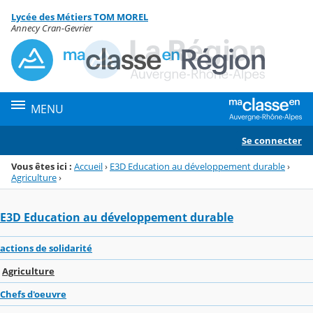
Panneau de gestion des cookies
Lycée des Métiers TOM MOREL
Menu de la rubrique
Contenu
Annecy Cran-Gevrier
MENU
Se connecter
Vous êtes ici :
Accueil
›
E3D Education au développement durable
›
Agriculture
›
E3D Education au développement durable
actions de solidarité
Agriculture
Chefs d'oeuvre