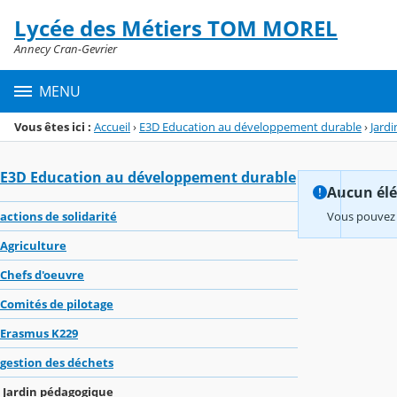
Panneau de gestion des cookies
Lycée des Métiers TOM MOREL
Menu de la rubrique
Contenu
Annecy Cran-Gevrier
MENU
Vous êtes ici :
Accueil
›
E3D Education au développement durable
›
Jard
E3D Education au développement durable
Aucun élém
actions de solidarité
Vous pouvez 
Agriculture
Chefs d'oeuvre
Comités de pilotage
Erasmus K229
gestion des déchets
Jardin pédagogique