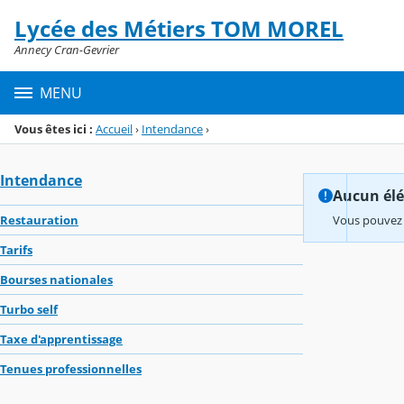
Panneau de gestion des cookies
Lycée des Métiers TOM MOREL
Menu de la rubrique
Contenu
Annecy Cran-Gevrier
MENU
Vous êtes ici :
Accueil
›
Intendance
›
Intendance
Aucun élém
Restauration
Vous pouvez 
Tarifs
Bourses nationales
Turbo self
Taxe d'apprentissage
Tenues professionnelles