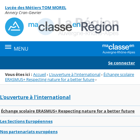
Panneau de gestion des cookies
Lycée des Métiers TOM MOREL
Menu de la rubrique
Contenu
Annecy Cran-Gevrier
MENU
Se connecter
Vous êtes ici :
Accueil
›
L'ouverture à l'international
›
Échange scolaire
ERASMUS+ Respecting nature for a better future
›
L'ouverture à l'international
Échange scolaire ERASMUS+ Respecting nature for a better future
Les Sections Européennes
Nos partenariats européens