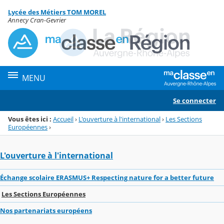
Panneau de gestion des cookies
Lycée des Métiers TOM MOREL
Menu de la rubrique
Contenu
Annecy Cran-Gevrier
MENU
Se connecter
Vous êtes ici :
Accueil
›
L'ouverture à l'international
›
Les Sections
Européennes
›
L'ouverture à l'international
Échange scolaire ERASMUS+ Respecting nature for a better future
Les Sections Européennes
Nos partenariats européens