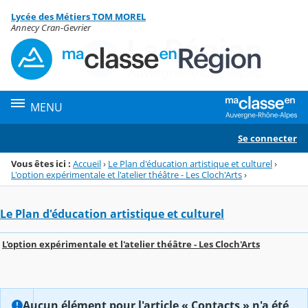
Panneau de gestion des cookies
Lycée des Métiers TOM MOREL
Menu de la rubrique
Contenu
Annecy Cran-Gevrier
MENU
Se connecter
Vous êtes ici :
Accueil
›
Le Plan d'éducation artistique et culturel
›
L'option expérimentale et l'atelier théâtre - Les Cloch'Arts
›
Le Plan d'éducation artistique et culturel
L'option expérimentale et l'atelier théâtre - Les Cloch'Arts
Aucun élément pour l'article « Contacts » n'a été