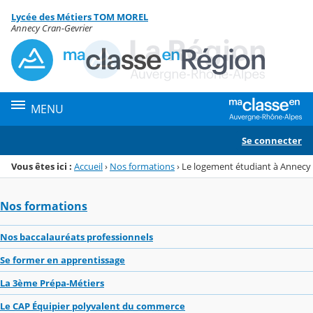
Panneau de gestion des cookies
Lycée des Métiers TOM MOREL
Menu de la rubrique
Contenu
Annecy Cran-Gevrier
MENU
Se connecter
Vous êtes ici :
Accueil
›
Nos formations
›
Le logement étudiant à Annecy
Nos formations
Nos baccalauréats professionnels
Se former en apprentissage
La 3ème Prépa-Métiers
Le CAP Équipier polyvalent du commerce