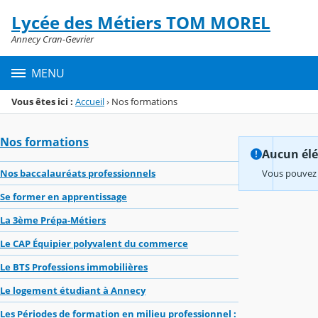
Panneau de gestion des cookies
Lycée des Métiers TOM MOREL
Menu de la rubrique
Contenu
Annecy Cran-Gevrier
MENU
Vous êtes ici :
Accueil
›
Nos formations
Nos formations
Aucun élém
Nos baccalauréats professionnels
Vous pouvez 
Se former en apprentissage
La 3ème Prépa-Métiers
Le CAP Équipier polyvalent du commerce
Le BTS Professions immobilières
Le logement étudiant à Annecy
Les Périodes de formation en milieu professionnel :