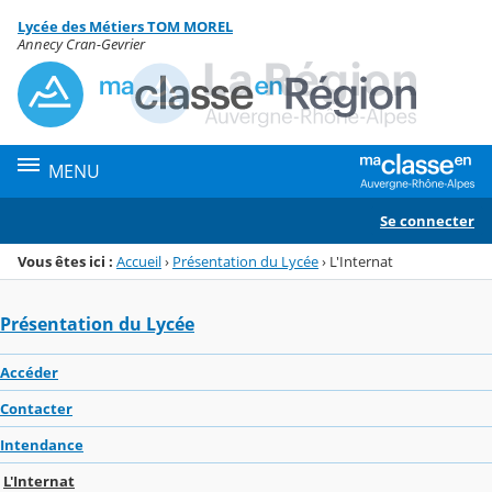
Panneau de gestion des cookies
Lycée des Métiers TOM MOREL
Menu de la rubrique
Contenu
Annecy Cran-Gevrier
MENU
Se connecter
Vous êtes ici :
Accueil
›
Présentation du Lycée
›
L'Internat
Présentation du Lycée
Accéder
Contacter
Intendance
L'Internat