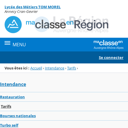
Panneau de gestion des cookies
Lycée des Métiers TOM MOREL
Menu de la rubrique
Contenu
Annecy Cran-Gevrier
MENU
Se connecter
Vous êtes ici :
Accueil
›
Intendance
›
Tarifs
›
Intendance
Restauration
Tarifs
Bourses nationales
Turbo self