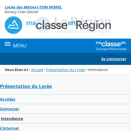
Panneau de gestion des cookies
Lycée des Métiers TOM MOREL
Menu de la rubrique
Contenu
Annecy Cran-Gevrier
MENU
Se connecter
Vous êtes ici :
Accueil
›
Présentation du Lycée
›
Intendance
Présentation du Lycée
Accéder
Contacter
Intendance
L'Internat