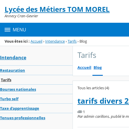
Panneau de gestion des cookies
Lycée des Métiers TOM MOREL
Menu de la rubrique
Contenu
Annecy Cran-Gevrier
MENU
Vous êtes ici :
Accueil
›
Intendance
›
Tarifs
›
Blog
Tarifs
Intendance
Accueil
Blog
Restauration
Tarifs
Tous les articles (4)
Bourses nationales
tarifs divers 
Turbo self
Taxe d'apprentissage
1
Par admin carillons, publié le m
Tenues professionnelles